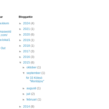
kar
Bloggarkiv
ww.kkvm
►
2024
(4)
►
2021
(1)
homaswold
►
2020
(6)
t.com/
w.lokal1
►
2019
(1)
►
2018
(1)
 Out
►
2017
(3)
►
2016
(3)
▼
2015
(6)
►
oktober
(1)
▼
september
(1)
Nr 33 Köksö
"Monbijou"
►
augusti
(1)
►
juli
(2)
►
februari
(1)
►
2014
(8)