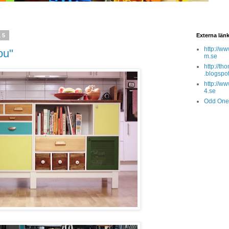
15
Externa län
http://w
ou"
m.se
http://t
.blogspo
http://ww
4.se
Odd One