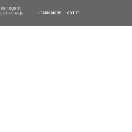
 user-agent
nerate usage
LEARN MORE
GOT IT